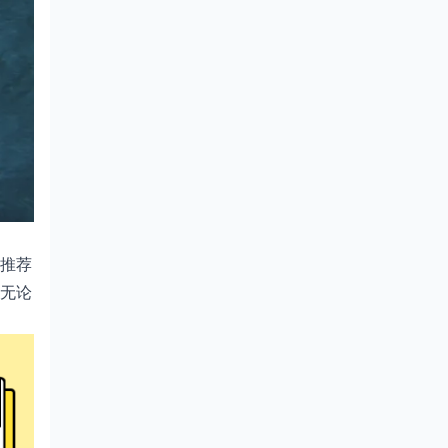
Computational Biology
9. IEEE/ACM Transactions on
Computational Biology and
Bioinformatics
10. Annual Review of Biomedical
Data Science
推荐
无论